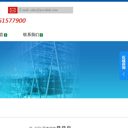
E-mail:
sales@jswelink.com
言
联系我们