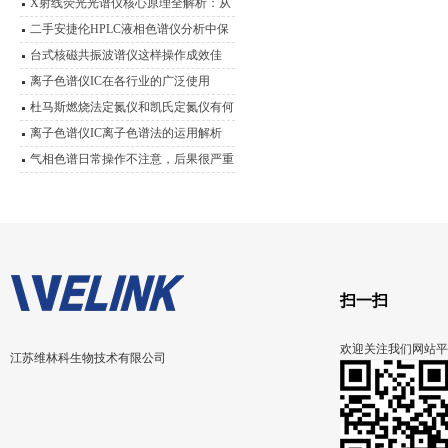
X射线荧光光谱仪核心原理全解析：从
X射线激发到特征谱线识别
二手安捷伦HPLC液相色谱仪分析中保
留时间不重现是因为什么？
台式核磁共振波谱仪这样操作成效佳
离子色谱仪IC在各行业的广泛使用
杜马斯燃烧法定氮仪和凯氏定氮仪有何
不同
离子色谱仪IC离子色谱法的运用解析
气相色谱日常操作不注意，后果很严重
哦
扫一扫
欢迎关注我们网站平
江苏维林科生物技术有限公司