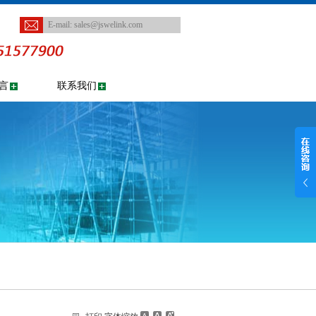
E-mail:
sales@jswelink.com
言
联系我们