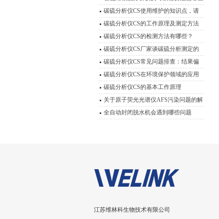
碳硫分析仪CS使用维护的知识点，请
您收下！
碳硫分析仪CS的工作原理及测定方法
介绍与说明
碳硫分析仪CS的检测方法有哪些？
碳硫分析仪CS厂家谈碳硫分析测定的
几种方法
碳硫分析仪CS常见问题排查：结果偏
差大、仪器报警怎么处理？
碳硫分析仪CS在环境保护领域的应用
碳硫分析仪CS的基本工作原理
关于原子荧光光谱仪AFS污染问题的解
决方法
全自动封闭脱水机会遇到哪些问题
江苏维林科生物技术有限公司