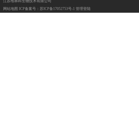
江苏维林科生物技术有限公司
网站地图
ICP备案号：
苏ICP备17052753号-1
管理登陆