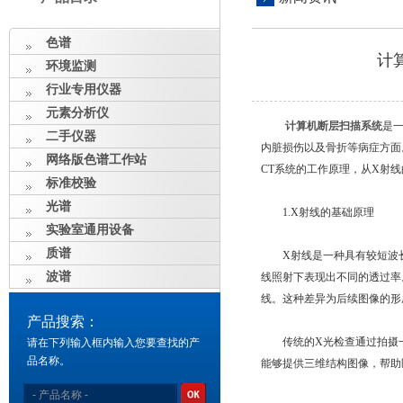
色谱
计
环境监测
行业专用仪器
元素分析仪
计算机断层扫描系统
是
二手仪器
内脏损伤以及骨折等病症方面
网络版色谱工作站
CT系统的工作原理，从X射线
标准校验
光谱
1.X射线的基础原理
实验室通用设备
质谱
X射线是一种具有较短波长
波谱
线照射下表现出不同的透过率
线。这种差异为后续图像的形
产品搜索：
传统的X光检查通过拍摄一张
请在下列输入框内输入您要查找的产
品名称。
能够提供三维结构图像，帮助