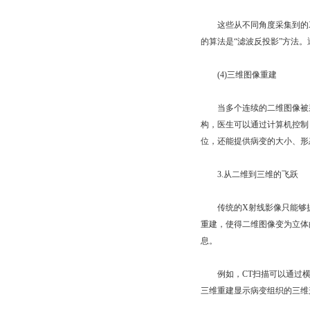
这些从不同角度采集到的X射
的算法是“滤波反投影”方法
(4)三维图像重建
当多个连续的二维图像被采
构，医生可以通过计算机控制
位，还能提供病变的大小、形
3.从二维到三维的飞跃
传统的X射线影像只能够提
重建，使得二维图像变为立体
息。
例如，CT扫描可以通过横断面（
三维重建显示病变组织的三维