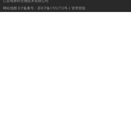
江苏维林科生物技术有限公司
网站地图
ICP备案号：
苏ICP备17052753号-1
管理登陆