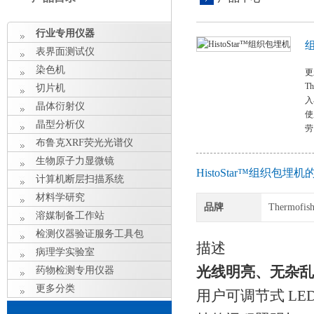
行业专用仪器
表界面测试仪
染色机
更
T
切片机
入
晶体衍射仪
使
晶型分析仪
劳
布鲁克XRF荧光光谱仪
生物原子力显微镜
HistoStar™组织包埋
计算机断层扫描系统
材料学研究
品牌
Thermofi
溶媒制备工作站
检测仪器验证服务工具包
描述
病理学实验室
光线明亮、无杂
药物检测专用仪器
更多分类
用户可调节式 L