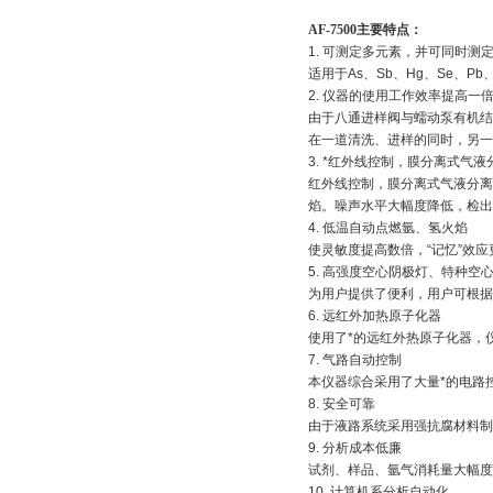
AF-7500
主要特点：
1. 可测定多元素，并可同时测
适用于As、Sb、Hg、Se、P
2. 仪器的使用工作效率提高一
由于八通进样阀与蠕动泵有机结合
在一道清洗、进样的同时，另一
3. *红外线控制，膜分离式气液
红外线控制，膜分离式气液分离系
焰。噪声水平大幅度降低，检出
4. 低温自动点燃氩、氢火焰
使灵敏度提高数倍，“记忆”效应
5. 高强度空心阴极灯、特种空
为用户提供了便利，用户可根据
6. 远红外加热原子化器
使用了*的远红外热原子化器，
7. 气路自动控制
本仪器综合采用了大量*的电路
8. 安全可靠
由于液路系统采用强抗腐材料制
9. 分析成本低廉
试剂、样品、氩气消耗量大幅度
10. 计算机系分析自动化