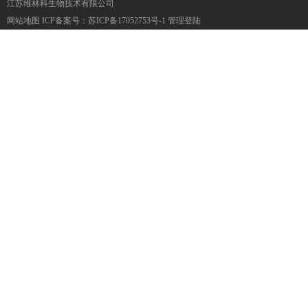
江苏维林科生物技术有限公司
网站地图
ICP备案号：
苏ICP备17052753号-1
管理登陆